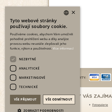
×
Tyto webové stránky
CZECH
používají soubory cookie.
ENGLISH
Používáme cookies, abychom Vám umožnili
pohodlné prohlížení webu a díky analýze
provozu webu neustále zlepšovali jeho
funkce, výkon a použitelnost.
Více informací
NEZBYTNÉ
ANALYTICKÉ
MARKETINGOVÉ
Platební karty:
TECHNICKÉ
Mohlo by vás zajíma
VŠE PŘIJMOUT
VŠE ODMÍTNOUT
Kariéra
Fotogalerie
ZOBRAZIT PODROBNOSTI