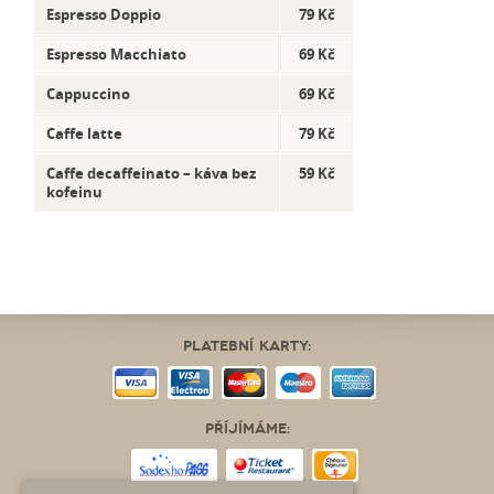
Espresso Doppio
79 Kč
Espresso Macchiato
69 Kč
Cappuccino
69 Kč
Caffe latte
79 Kč
Caffe decaffeinato – káva bez
59 Kč
kofeinu
Platební karty:
Příjímáme: