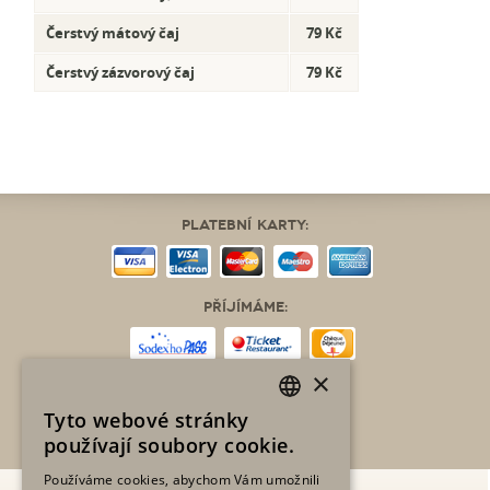
Čerstvý mátový čaj
79 Kč
Čerstvý zázvorový čaj
79 Kč
Platební karty:
Příjímáme:
×
Rozvoz:
Tyto webové stránky
CZECH
OBJEDNAT ZDE
používají soubory cookie.
ENGLISH
Používáme cookies, abychom Vám umožnili